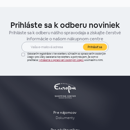
Prihláste sa k odberu noviniek
Prihláste sa k odberu nášho spravodaja a získajte čerstvé
informácie o našom nákupnom centre
Prihlásiť sa
Odoslaním registrácie k Newsletteru súhlasím so spracovaním osobných
údajov pre účely zasielania Newsletteru a potvrdzujem, že som si
prečítal(a)
vyhlásenie o spracúvaní osobných údajov
a súhlasím s nimi.
Pre nájomcov
Dokumenty
Pre návštevníkov