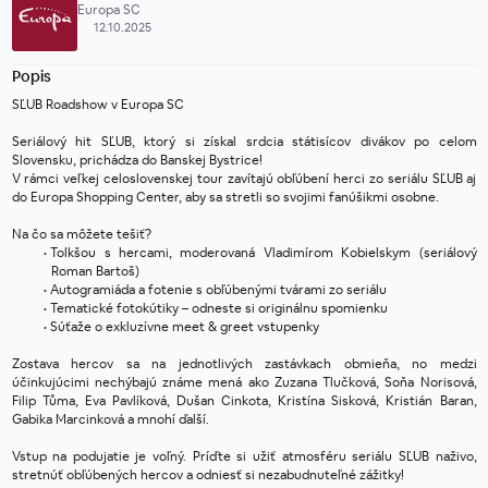
Europa SC
12.10.2025
Popis
SĽUB Roadshow v Europa SC
Seriálový hit SĽUB, ktorý si získal srdcia státisícov divákov po celom 
Slovensku, prichádza do Banskej Bystrice!
V rámci veľkej celoslovenskej tour zavítajú obľúbení herci zo seriálu SĽUB aj 
do Europa Shopping Center, aby sa stretli so svojimi fanúšikmi osobne.
Na čo sa môžete tešiť?
Tolkšou s hercami, moderovaná Vladimírom Kobielskym (seriálový 
Roman Bartoš)
Autogramiáda a fotenie s obľúbenými tvárami zo seriálu
Tematické fotokútiky – odneste si originálnu spomienku
Súťaže o exkluzívne meet & greet vstupenky
Zostava hercov sa na jednotlivých zastávkach obmieňa, no medzi 
účinkujúcimi nechýbajú známe mená ako Zuzana Tlučková, Soňa Norisová, 
Filip Tůma, Eva Pavlíková, Dušan Cinkota, Kristína Sisková, Kristián Baran, 
Gabika Marcinková a mnohí ďalší.
Vstup na podujatie je voľný. Príďte si užiť atmosféru seriálu SĽUB naživo, 
stretnúť obľúbených hercov a odniesť si nezabudnuteľné zážitky!