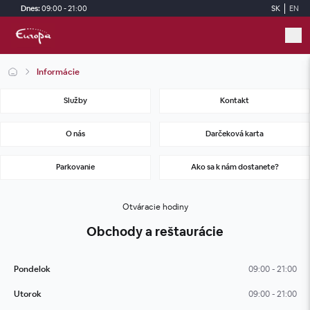
Skip to main content
Dnes:
09:00 - 21:00
SK
EN
Informácie
Služby
Kontakt
O nás
Darčeková karta
Parkovanie
Ako sa k nám dostanete?
Otváracie hodiny
Obchody a reštaurácie
Pondelok
09:00 - 21:00
Utorok
09:00 - 21:00