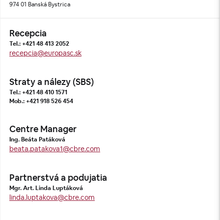
974 01 Banská Bystrica
Recepcia
Tel.: +421 48 413 2052
recepcia@europasc.sk
Straty a nálezy (SBS)
Tel.: +421 48 410 1571
Mob.: +421 918 526 454
Centre Manager
Ing. Beáta Patáková
beata.patakova1@cbre.com
Partnerstvá a podujatia
Mgr. Art. Linda Luptáková
linda.luptakova@cbre.com