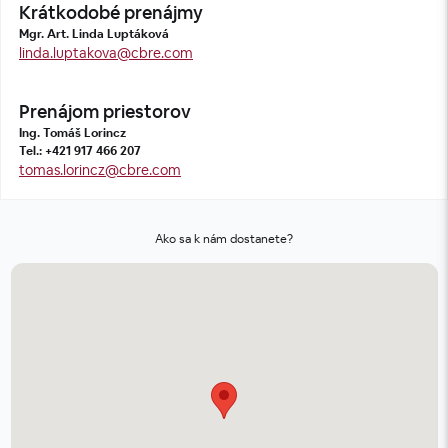
Krátkodobé prenájmy
Mgr. Art. Linda Luptáková
linda.luptakova@cbre.com
Prenájom priestorov
Ing. Tomáš Lorincz
Tel.: +421 917 466 207
tomas.lorincz@cbre.com
Ako sa k nám dostanete?