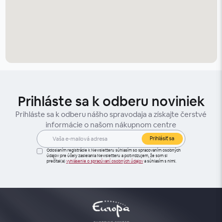
Prihláste sa k odberu noviniek
Prihláste sa k odberu nášho spravodaja a získajte čerstvé
informácie o našom nákupnom centre
Prihlásiť sa
Odoslaním registrácie k Newsletteru súhlasím so spracovaním osobných
údajov pre účely zasielania Newsletteru a potvrdzujem, že som si
prečítal(a)
vyhlásenie o spracúvaní osobných údajov
a súhlasím s nimi.