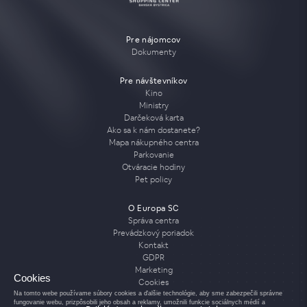
Pre nájomcov
Dokumenty
Pre návštevníkov
Kino
Ministry
Darčeková karta
Ako sa k nám dostanete?
Mapa nákupného centra
Parkovanie
Otváracie hodiny
Pet policy
O Europa SC
Správa centra
Prevádzkový poriadok
Kontakt
GDPR
Marketing
Cookies
Cookies
Na tomto webe používame súbory cookies a ďalšie technológie, aby sme zabezpečili správne
fungovanie webu, prizpôsobili jeho obsah a reklamy, umožnili funkcie sociálnych médií a