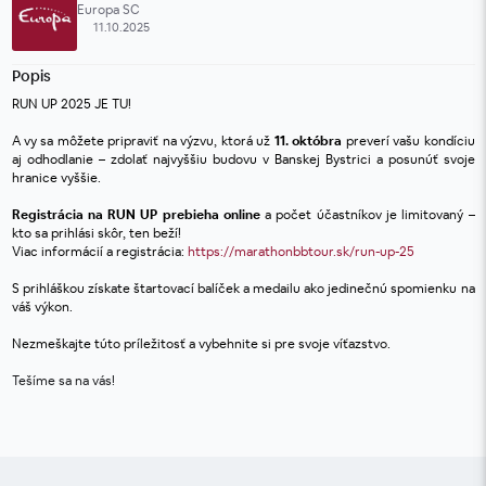
Europa SC
11.10.2025
Popis
RUN UP 2025 JE TU!
A vy sa môžete pripraviť na výzvu, ktorá už 
11. októbra
 preverí vašu kondíciu 
aj odhodlanie 
–
 zdolať najvyššiu budovu v Banskej Bystrici a posunúť svoje 
hranice vyššie.
Registrácia na RUN UP prebieha online
 a počet účastníkov je limitovaný – 
kto sa prihlási skôr, ten beží! 
Viac informácií a registrácia: 
https://marathonbbtour.sk/run-up-25
S prihláškou získate štartovací balíček a medailu ako jedinečnú spomienku na 
váš výkon.
Nezmeškajte túto príležitosť a vybehnite si pre svoje víťazstvo.
Tešíme sa na vás!