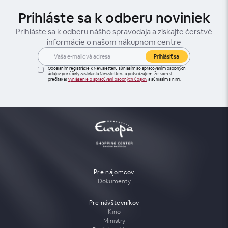
Prihláste sa k odberu noviniek
Prihláste sa k odberu nášho spravodaja a získajte čerstvé
informácie o našom nákupnom centre
Prihlásiť sa
Odoslaním registrácie k Newsletteru súhlasím so spracovaním osobných
údajov pre účely zasielania Newsletteru a potvrdzujem, že som si
prečítal(a)
vyhlásenie o spracúvaní osobných údajov
a súhlasím s nimi.
Pre nájomcov
Dokumenty
Pre návštevníkov
Kino
Ministry