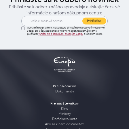
Prihláste sa k odberu nášho spravodaja a získajte čerstvé
informácie o našom nákupnom centre
Prihlásiť sa
Odoslaním registrácie k Newsletteru súhlasím so spracovaním osobných
údajov pre účely zasielania Newsletteru a potvrdzujem, že som si
prečítal(a)
vyhlásenie o spracúvaní osobných údajov
a súhlasím s nimi.
Pre nájomcov
Dokumenty
Pre návštevníkov
Kino
Ministry
Darčeková karta
Ako sa k nám dostanete?