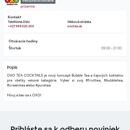
Reštaurácie/kaviarne
prízemie
Kontakt
Telefónne číslo
Webová stránka
+421 949 020 204
oxotea.sk
Otváracie hodiny
Štvrtok
09:00 - 21:00
Popis
OXO TEA COCKTAILS je nový koncept Bubble Tea a čajových koktailov 
pre všetky vekové kategórie. Vyber si svoj #fruittea, #bubbletea, 
#creamtea alebo #puretea.
Mixuj a bav sa s OXO!
Prihláste sa k odberu noviniek