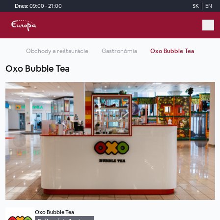
Skip to main content
Dnes:
09:00 - 21:00
SK
EN
Obchody a reštaurácie
Gastronómia
Oxo Bubble Tea
Oxo Bubble Tea
Oxo Bubble Tea