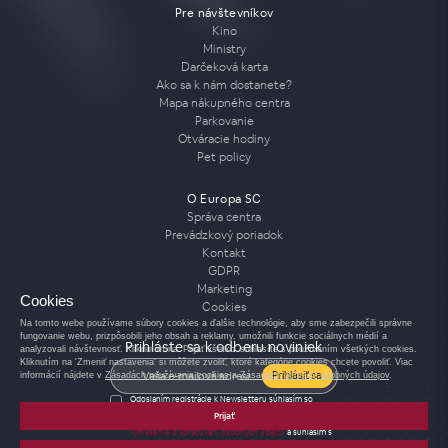
Pre návštevníkov
Kino
Ministry
Darčeková karta
Ako sa k nám dostanete?
Mapa nákupného centra
Parkovanie
Otváracie hodiny
Pet policy
O Europa SC
Správa centra
Prevádzkový poriadok
Kontakt
GDPR
Marketing
Cookies
Cookies
Na tomto webe používame súbory cookies a ďalšie technológie, aby sme zabezpečili správne
fungovanie webu, prizpôsobili jeho obsah a reklamy, umožnili funkcie sociálnych médií a
Prihláste sa k odberu noviniek
analyzovali návštevnosť. Kliknutím na 'Prijať všetko' súhlasíte s používaním všetkých cookies.
Kliknutím na 'Zmeniť nastavenia' si môžete zvoliť, ktoré kategórie cookies chcete povoliť. Viac
Prihlásiť sa
informácií nájdete v
Zásadách používania cookies
a
Zásadách ochrany osobných údajov
.
Odoslaním registrácie k Newsletteru súhlasím so
spracovaním osobných údajov pre účely zasielania
Prijať
Newsletteru a potvrdzujem, že som si prečítal(a)
vyhlásenie o spracúvaní osobných údajov
a súhlasím s
nimi.