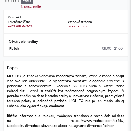
Móda
1. poschodie
Kontakt
Telefónne číslo
Webová stránka
+421 918 757 526
mohito.com
Otváracie hodiny
Piatok
09:00 - 21:00
Popis
MOHITO je značka venovaná moderným ženám, ktoré v móde hľadajú 
viac ako len oblečenie. Je vyjadrením mestskej elegancie spojenej s 
pohodlím a sebavedomím. Tvorcovia MOHITO vidia v každej žene 
individualitu, ktorá si zaslúži byť zdôraznená originálnym štýlom. V 
ponuke značky nájdete klasické strihy aj inovatívne riešenia, premyslené 
farebné palety a jedinečné potlače. MOHITO nie je len móda, ale aj 
spôsob, ako vyjadriť svoju osobnosť.
Bližšie informácie o kolekcii, módnych trendoch a novinkách nájdete 
na 
https://www.mohito.com/sk/sk/
, 
facebooku 
@mohito.slovensko
 alebo Instagrame 
@mohitofashion
.