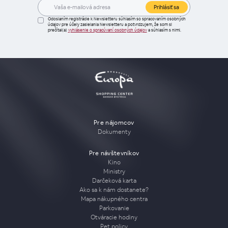
Prihlásiť sa
Odoslaním registrácie k Newsletteru súhlasím so spracovaním osobných
údajov pre účely zasielania Newsletteru a potvrdzujem, že som si
prečítal(a)
vyhlásenie o spracúvaní osobných údajov
a súhlasím s nimi.
Pre nájomcov
Dokumenty
Pre návštevníkov
Kino
Ministry
Darčeková karta
Ako sa k nám dostanete?
Mapa nákupného centra
Parkovanie
Otváracie hodiny
Pet policy