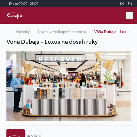
Skip to main content
Dnes:
09:00 - 21:00
SK
EN
Novinky
Novinky z nákupného centra
Vôňa Dubaja – Luxus na
Vôňa Dubaja – Luxus na dosah ruky
Europa SC