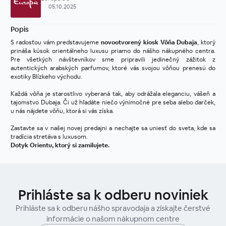
05.10.2025
Popis
S radosťou vám predstavujeme 
novootvorený kiosk Vôňa Dubaja
, ktorý 
prináša kúsok orientálneho luxusu priamo do nášho nákupného centra. 
Pre všetkých návštevníkov sme pripravili jedinečný zážitok z 
autentických arabských parfumov, ktoré vás svojou vôňou prenesú do 
exotiky Blízkeho východu.
Každá vôňa je starostlivo vyberaná tak, aby odrážala eleganciu, vášeň a 
tajomstvo Dubaja. Či už hľadáte niečo výnimočné pre seba alebo darček, 
u nás nájdete vôňu, ktorá si vás získa.
Zastavte sa v našej novej predajni a nechajte sa uniesť do sveta, kde sa 
tradícia stretáva s luxusom.
Dotyk Orientu, ktorý si zamilujete.
Prihláste sa k odberu noviniek
Prihláste sa k odberu nášho spravodaja a získajte čerstvé
informácie o našom nákupnom centre