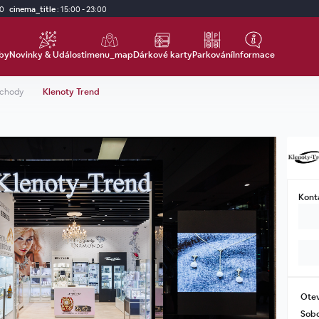
00
cinema_title
:
15:00 - 23:00
by
Novinky & Události
menu_map
Dárkové karty
Parkování
Informace
chody
Klenoty Trend
Kont
Otev
Sob