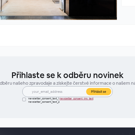
Přihlaste se k odběru novinek
 odběru našeho zpravodaje a získejte čerstvé informace o našem 
Přihlásit se
newsletter_consent_text_1
newsletter_consent_link_text
newsletter_consent_text_2